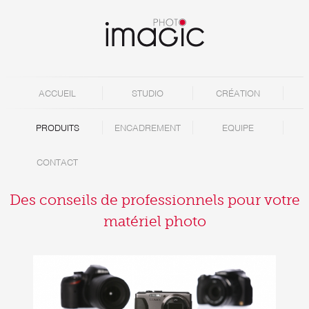
Aller au contenu principal
Imagic
Photo |
Menu principal
ACCUEIL
STUDIO
CRÉATION
5590
PRODUITS
ENCADREMENT
EQUIPE
Ciney
Namur
CONTACT
Belgique
Des conseils de professionnels pour votre
matériel photo