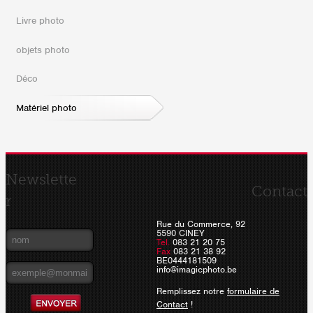
Livre photo
objets photo
Déco
Matériel photo
Newslette
Contact
r
Rue du Commerce, 92
5590 CINEY
Tel.
083 21 20 75
Fax
083 21 38 92
BE0444181509
info@imagicphoto.be
Remplissez notre
formulaire de
Contact
!